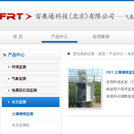
首 页
产品中心
应用案例
您当前的位置：
首页
>
产品中心
>
水
产品中心
环境监测
FRT 土壤墒情监
气象监测
采用时域反射（
根据用户需求监
地震泥石流监测
巡测和召测数据
水文监测
为开展排涝抗旱
土壤墒情监测
水文监测站